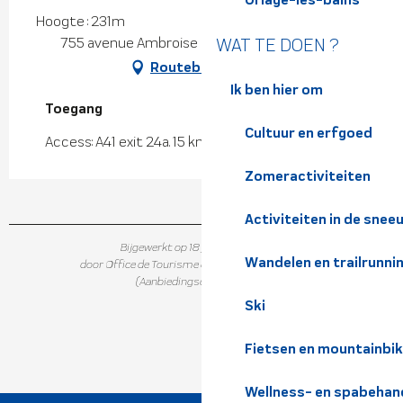
Hoogte : 231m
755 avenue Ambroise Croizat, 38920 Crolles
WAT TE DOEN ?
Routebeschrijving
Ik ben hier om
Toegang
Toegang
Cultuur en erfgoed
Access: A41 exit 24a. 15 km from Grenoble
Zomeractiviteiten
Activiteiten in de snee
Bijgewerkt op 18 juni 2026 in 15:16
Wandelen en trailrunni
door Office de Tourisme de Belledonne Chartreuse
(Aanbiedingscode :
142788
)
Ski
Fietsen en mountainbi
Wellness- en spabehan