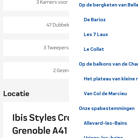
3 Kamers voor gehandicapten
Op de bergketen van Bel
De Barioz
47 Dubbele kamer(s)
Les 7 Laux
3 Tweepersoons kamer
Le Collet
Op de balkons van de Cha
2 Gezinskamer
Het plateau van kleine 
Locatie
Van Col de Marcieu
Onze spabestemmingen
Ibis Styles Crolles
Allevard-les-Bains
Grenoble A41
Uriage-les-bains