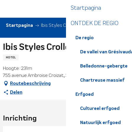
Aller
Startpagina
au
contenu
ONTDEK DE REGIO
principal
Startpagina
Ibis Styles Crolles Grenoble A41
De regio
Ibis Styles Crolles Grenoble A41
De vallei van Grésivaud
HOTEL
Belledonne-gebergte
Hoogte : 231m
755 avenue Ambroise Croizat, 38920 Crolles
Chartreuse massief
Routebeschrijving
Delen
Erfgoed
Cultureel erfgoed
Inrichting
Natuurlijk erfgoed