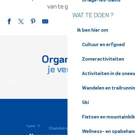
van te genieten.
WAT TE DOEN ?
Ik ben hier om
Thermen van Allevard-les-Bains
Cultuur en erfgoed
Bédina SPA - Espace de Bien Etre
Thermen van Uriage
Organiseer
Ruimte voor cardiotraining - Espace Forme des Thermes d'Al
Zomeractiviteiten
Welzijnsruimte
je verblijf
Harmonie des Energies
Activiteiten in de snee
WAT TE DOEN
Espace bien-être Ana Beauté
Spa d'Allevard-les-Bains
Wandelen en trailrunni
Willéa Massages
L'instant enchanté - Massage Amma assis avec Léa
Ski
L'Instinct Bien-Être
Welness - Bedina SPA
Fietsen en mountainbi
Wellness- en spabehan