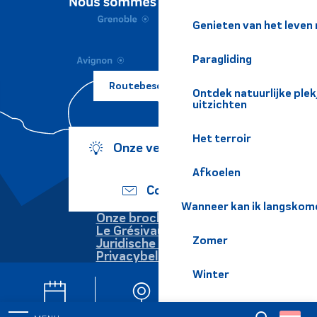
Genieten van het leven
Paragliding
Routebeschrijving ?
Ontdek natuurlijke pl
uitzichten
Het terroir
Onze verplichtingen
Afkoelen
Contact
Wanneer kan ik langskom
Onze brochures
Le Grésivaudan
Zomer
Juridische informatie
Privacybeleid
Winter
Langzaam
Agenda
Webcams
Nieuwsbrieven