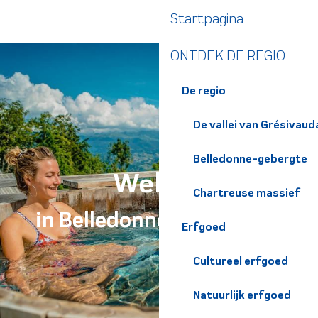
Aller
Startpagina
au
contenu
ONTDEK DE REGIO
principal
De regio
De vallei van Grésivaud
Belledonne-gebergte
Welzijn
Chartreuse massief
in Belledonne Chartreuse
Erfgoed
Cultureel erfgoed
Natuurlijk erfgoed