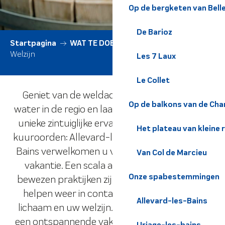
Op de bergketen van Bel
De Barioz
Startpagina
WAT TE DOEN
Alle activiteiten
Welzijn
Les 7 Laux
Le Collet
Geniet van de weldaden van het thermale
Op de balkons van de Cha
water in de regio en laat je omhullen door een
unieke zintuiglijke ervaring. Gerenommeerde
Het plateau van kleine 
kuuroorden: Allevard-les-Bains en Uriage-les-
Bains verwelkomen u voor een verkwikkende
Van Col de Marcieu
vakantie. Een scala aan behandelingen en
Onze spabestemmingen
bewezen praktijken zijn beschikbaar om u te
helpen weer in contact te komen met uw
Allevard-les-Bains
lichaam en uw welzijn. Belledonne belooft u
een ontspannende vakantie om zonder mate
Uriage-les-bains