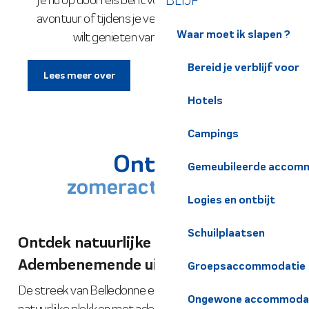
BLIJF
avontuur of tijdens je verblijf optimaal
Waar moet ik slapen ?
wilt genieten van onze...
Bereid je verblijf voor
Lees meer over
Hotels
Campings
Ontdek
Gemeubileerde accomm
zomeractiviteiten
Logies en ontbijt
Schuilplaatsen
Ontdek natuurlijke plekjes –
Adembenemende uitzichten
Groepsaccommodatie
De streek van Belledonne en Chartreuse zit vol
Ongewone accommoda
natuurlijke plekken met adembenemende uitzichten,