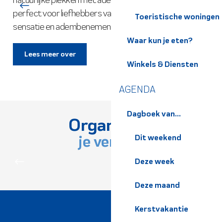
perfect voor liefhebbers van paragliding op zoek naar
Toeristische woningen
sensatie en adembenemende...
Waar kun je eten?
Lees meer over
Winkels & Diensten
AGENDA
Dagboek van...
Organiseer
je verblijf
Dit weekend
ONTDEK DE REGIO
Deze week
Deze maand
Kerstvakantie