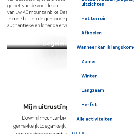
uitzichten
geniet van de voordelen
van uw AE mountainbike. Deze natuurliefhebbers nemen
Het terroir
je mee buiten de gebaande paden en bezorgen je een
authentieke en lonende ervaring.
Afkoelen
Begeleide uitjes
Wanneer kan ik langskom
Zomer
Winter
Langzaam
Herfst
Mijn uitrusting huren
Downhill mountainbikeverhuur is
Alle activiteiten
gemakkelijk toegankelijk in onze regio.Of
je nu op doorreis bent voor een dagje