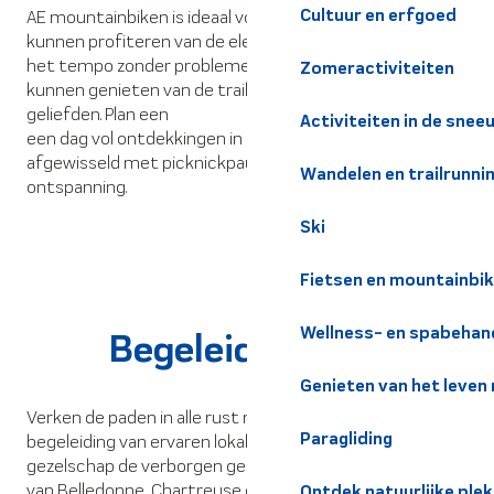
Cultuur en erfgoed
AE mountainbiken is ideaal voor het hele gezin. Kinderen
kunnen profiteren van de elektrische ondersteuning om
het tempo zonder problemen bij te houden, en ouders
Zomeractiviteiten
kunnen genieten van de trails in het gezelschap van hun
geliefden. Plan een
Activiteiten in de snee
een dag vol ontdekkingen in het hart van de natuur,
afgewisseld met picknickpauzes en momenten van
Wandelen en trailrunni
ontspanning.
Ski
Fietsen en mountainbi
Wellness- en spabehan
Begeleide uitjes
Genieten van het leven
Verken de paden in alle rust met uitstapjes onder
Paragliding
begeleiding van ervaren lokale gidsen. Ontdek in hun
gezelschap de verborgen geheimen van de massieven
van Belledonne, Chartreuse en Grésivaudan, terwijl u
Ontdek natuurlijke pl