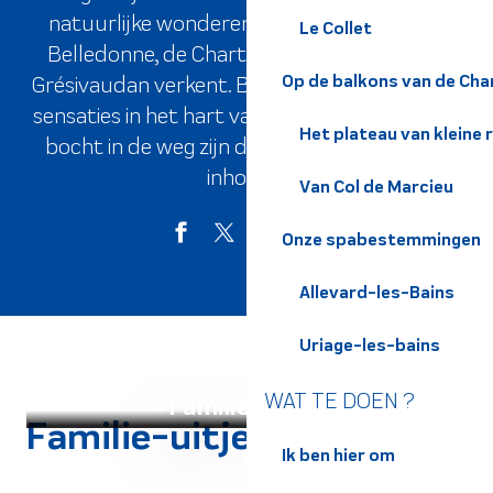
natuurlijke wonderen van het massief van
Le Collet
Belledonne, de Chartreuse en de vallei van
Op de balkons van de Cha
Grésivaudan verkent. Bereid je voor op unieke
sensaties in het hart van de bergen, waar elke
Het plateau van kleine 
bocht in de weg zijn deel van ontdekkingen
inhoudt.
Van Col de Marcieu
Onze spabestemmingen
Allevard-les-Bains
Uriage-les-bains
WAT TE DOEN ?
Familie-uitjes
Familie-uitjes
Ik ben hier om