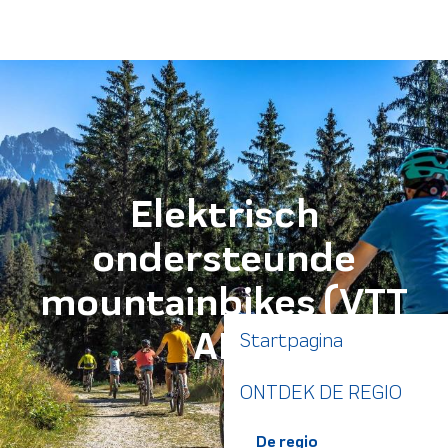
Aller
au
contenu
principal
Elektrisch
ondersteunde
mountainbikes (VTT
AE)
Startpagina
ONTDEK DE REGIO
De regio