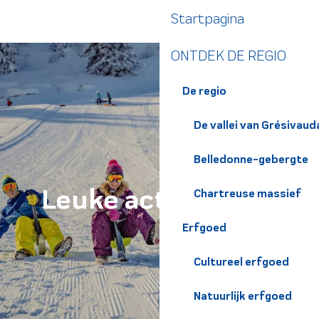
Aller
Startpagina
au
contenu
ONTDEK DE REGIO
principal
De regio
De vallei van Grésivaud
Belledonne-gebergte
Leuke activiteiten
Chartreuse massief
Erfgoed
Cultureel erfgoed
Natuurlijk erfgoed