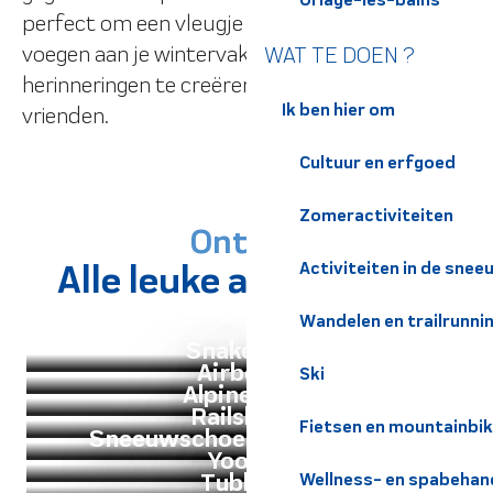
perfect om een vleugje originaliteit toe te
voegen aan je wintervakantie en onvergetelijke
WAT TE DOEN ?
herinneringen te creëren met familie en
Ik ben hier om
vrienden.
Cultuur en erfgoed
Zomeractiviteiten
Ontdek
Alle leuke activiteiten
Activiteiten in de snee
Wandelen en trailrunni
SnakeGliss
Airboard
Ski
Alpineskiën
Railsleeën
Fietsen en mountainbi
Sneeuwschoenwandelingen
Yooner
Tubbing
Wellness- en spabehan