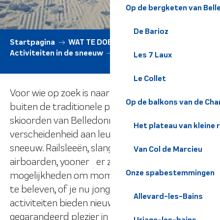
Op de bergketen van Bel
De Barioz
Startpagina
WAT TE DOEN
Alle activiteiten
Activiteiten in de sneeuw
Leuke activiteiten
Les 7 Laux
Le Collet
Voor wie op zoek is naar unieke ervaringen
Op de balkons van de Cha
buiten de traditionele pistes, bieden de
skioorden van Belledonne en Chartreuse een
Het plateau van kleine 
verscheidenheid aan leuke activiteiten in de
sneeuw. Railsleeën, slangenglijden, tubing,
Van Col de Marcieu
airboarden, yooner… er zijn zoveel
Onze spabestemmingen
mogelijkheden om momenten van puur plezier
te beleven, of je nu jong of oud bent. Deze
Allevard-les-Bains
activiteiten bieden nieuwe sensaties en
gegarandeerd plezier in een veilige omgeving,
Uriage-les-bains