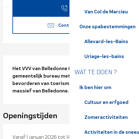
Bel
Van Col de Marcieu
Contacteer ons
Onze spabestemmingen
Allevard-les-Bains
Uriage-les-bains
Beschrijving
Het VVV van Belledonne Chartreuse is een 
WAT TE DOEN ?
gemeentelijk bureau met als missie het 
bevorderen van toerisme en evenementen in het 
Ik ben hier om
massief van Belledonne.
Cultuur en erfgoed
Openingstijden
Zomeractiviteiten
Activiteiten in de snee
Vanaf 1 januari 2026 tot 14 augustus 2026 -