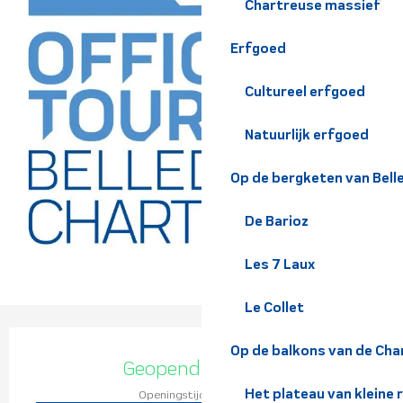
Chartreuse massief
Erfgoed
Cultureel erfgoed
Natuurlijk erfgoed
Op de bergketen van Bel
De Barioz
Les 7 Laux
Le Collet
Openingstijden en contact
Op de balkons van de Cha
Geopend vandaag
Het plateau van kleine 
Openingstijden bekijken