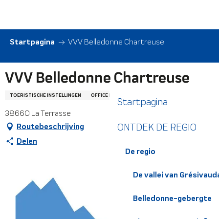
Aller
au
contenu
principal
Startpagina
VVV Belledonne Chartreuse
VVV Belledonne Chartreuse
TOERISTISCHE INSTELLINGEN
OFFICE DE TOURISME OU SYNDICAT D'INITIATIVE
Startpagina
38660 La Terrasse
ONTDEK DE REGIO
Routebeschrijving
Delen
De regio
De vallei van Grésivaud
Belledonne-gebergte