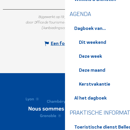
AGENDA
Bijgewerkt op 19 juni 2026 in 10:21
door Office de Tourisme de Belledonne Chartreuse
(Aanbiedingscode :
5986689
)
Dagboek van...
Dit weekend
Een fout melden
Deze week
Deze maand
Kerstvakantie
Al het dagboek
PRAKTISCHE INFORMAT
Toeristische dienst Bell