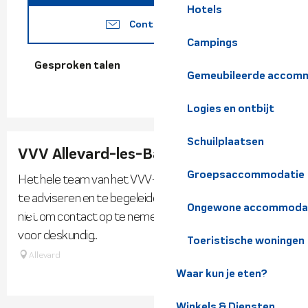
Hotels
Contacteer ons
Campings
Gesproken talen
Gesproken talen
Gemeubileerde accomm
Logies en ontbijt
Schuilplaatsen
VVV Allevard-les-Bains
Groepsaccommodatie
Het hele team van het VVV-kantoor staat klaar om je
te adviseren en te begeleiden tijdens je verblijf. Aarzel
Ongewone accommoda
niet om contact op te nemen met het VVV-kantoor
voor deskundig...
Toeristische woningen
Allevard
Waar kun je eten?
Winkels & Diensten