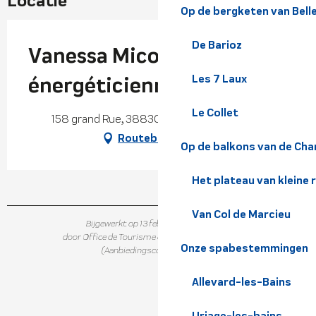
Locatie
Op de bergketen van Bel
De Barioz
Vanessa Micoud -
énergéticienne
Les 7 Laux
Le Collet
158 grand Rue, 38830 Crêts en Belledonne
Routebeschrijving
Op de balkons van de Cha
Het plateau van kleine 
Van Col de Marcieu
Bijgewerkt op 13 februari 2026 in 12:10
door Office de Tourisme de Belledonne Chartreuse
Onze spabestemmingen
(Aanbiedingscode :
7506890
)
Allevard-les-Bains
Uriage-les-bains