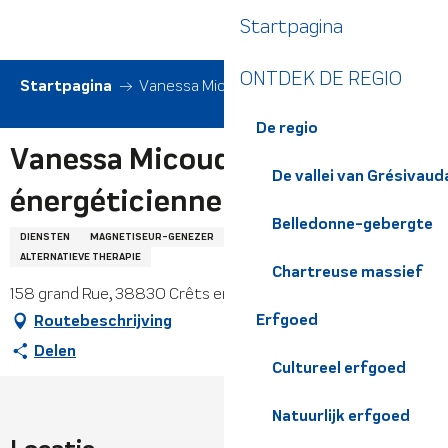
Aller
Startpagina
au
contenu
ONTDEK DE REGIO
principal
Startpagina
Vanessa Micoud - énergéticienne
De regio
Vanessa Micoud -
De vallei van Grésivaud
énergéticienne
Belledonne-gebergte
DIENSTEN
MAGNETISEUR-GENEZER
MEDISCHE BEHANDELING
ALTERNATIEVE THERAPIE
Chartreuse massief
158 grand Rue, 38830 Crêts en Belledonne
Erfgoed
Routebeschrijving
Delen
Cultureel erfgoed
Natuurlijk erfgoed