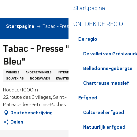
Aller
Startpagina
au
contenu
ONTDEK DE REGIO
principal
Startpagina
Tabac - Presse "Le Disque Bleu"
De regio
Tabac - Presse "Le Disque
De vallei van Grésivaud
Bleu"
Belledonne-gebergte
WINKELS
ANDERE WINKELS
INTERESSES
LEVENSMIDDELENWINKEL
SOUVENIRS
ROOKWAREN
KRANTEN EN TIJDSCHRIFTEN
DELICATESSEN
Chartreuse massief
Hoogte : 1000m
22 route des 3 villages, Saint-Hilaire du Touvet, 38660
Erfgoed
Plateau-des-Petites-Roches
Cultureel erfgoed
Routebeschrijving
Delen
Natuurlijk erfgoed