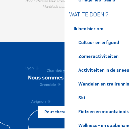
door Office de Tourisme de Belledonne Chartreuse
(Aanbiedingscode :
333570
)
WAT TE DOEN ?
Ik ben hier om
Cultuur en erfgoed
Zomeractiviteiten
Activiteiten in de snee
Wandelen en trailrunni
Ski
Fietsen en mountainbi
Routebeschrijving ?
Wellness- en spabehan