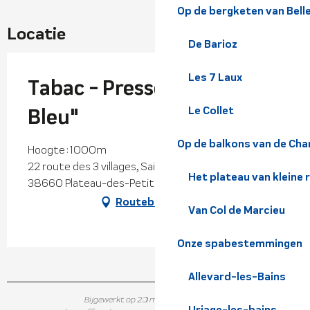
Op de bergketen van Bel
Locatie
De Barioz
Les 7 Laux
Tabac - Presse "Le Disque
Bleu"
Le Collet
Op de balkons van de Cha
Hoogte : 1000m
22 route des 3 villages, Saint-Hilaire du Touvet,
Het plateau van kleine 
38660 Plateau-des-Petites-Roches
Routebeschrijving
Van Col de Marcieu
Onze spabestemmingen
Allevard-les-Bains
Bijgewerkt op 20 maart 2026 in 16:05
Uriage-les-bains