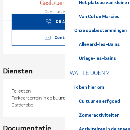
Gesloten vandaag
Het plateau van kleine 
Openingstijden bekijken
Van Col de Marcieu
06 43 61 31
▒▒
Onze spabestemmingen
Contacteer ons
Allevard-les-Bains
Uriage-les-bains
Diensten
WAT TE DOEN ?
Ik ben hier om
Toiletten
Parkeerterrein in de buurt
Cultuur en erfgoed
Garderobe
Zomeractiviteiten
Documentatie
Activiteiten in de snee