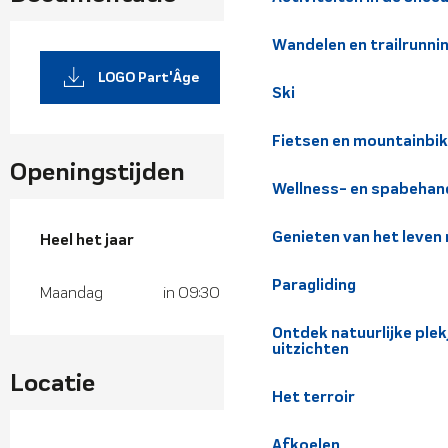
Wandelen en trailrunni
LOGO Part'Âge
Ski
Fietsen en mountainbi
Openingstijden
Wellness- en spabehan
Genieten van het leven
Heel het jaar
Heel het jaar
Paragliding
Maandag
in 09:30
Ontdek natuurlijke pl
uitzichten
Locatie
Het terroir
Afkoelen