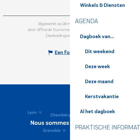
Winkels & Diensten
AGENDA
Bijgewerkt op 26 maart 2025 in 10:45
door Office de Tourisme de Belledonne Chartreuse
(Aanbiedingscode :
7301854
)
Dagboek van...
Dit weekend
Een fout melden
Deze week
Deze maand
Kerstvakantie
Al het dagboek
PRAKTISCHE INFORMAT