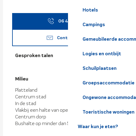
Hotels
06 43 61 31
▒▒
Campings
Contacteer ons
Gemeubileerde accomm
Logies en ontbijt
Gesproken talen
Gesproken talen
Schuilplaatsen
Milieu
Milieu
Groepsaccommodatie
Platteland
Centrum stad
Ongewone accommoda
In de stad
Vlakbij een halte van openbaar vervoer
Toeristische woningen
Centrum dorp
Bushalte op minder dan 500 m
Waar kun je eten?