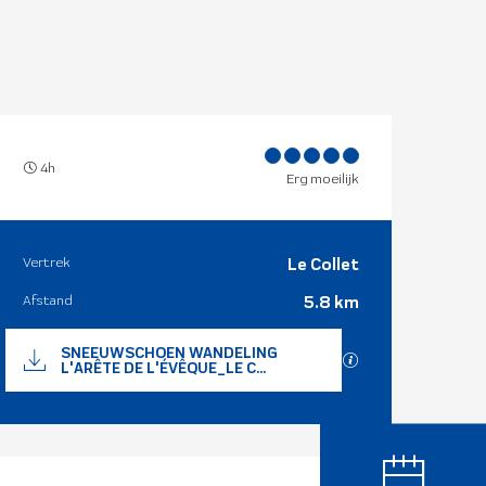
4h
Erg moeilijk
Vertrek
Le Collet
Praktische i
Afstand
5.8 km
Documentatie
SNEEUWSCHOEN WANDELING
Met GPX / KML-be
L'ARÊTE DE L'ÉVÊQUE_LE C...