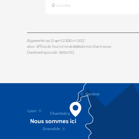
Le Collet
Bijgewerkt op 21 april 2026 in 13:52
door Office de Tourisme de Belledonne Chartreuse
(Aanbiedingscode :
5694151
)