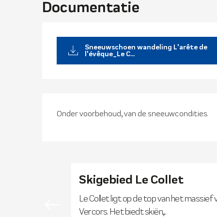
Documentatie
Sneeuwschoen wandeling L'arête de
l'évêque_Le C...
Onder voorbehoud, van de sneeuwcondities.
Skigebied Le Collet
Le Collet ligt op de top van het massief
Vercors. Het biedt skiën,...