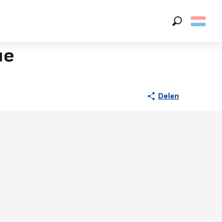
Zoek op
ue
Delen