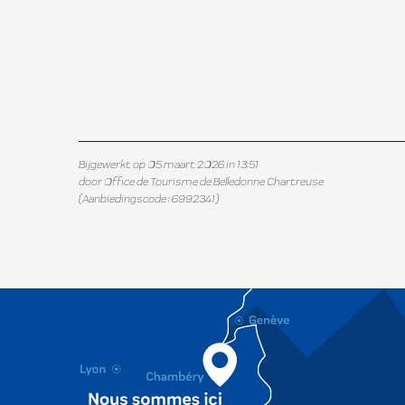
Bijgewerkt op 05 maart 2026 in 13:51
door Office de Tourisme de Belledonne Chartreuse
(Aanbiedingscode :
6992341
)