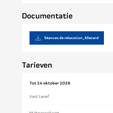
Documentatie
Séances de relaxation_Allevard
Tarieven
Van
Tot
24 oktober 2026
30 maart 2026
tot
24 oktober 2026
Vast tarief
Multisessiekaart