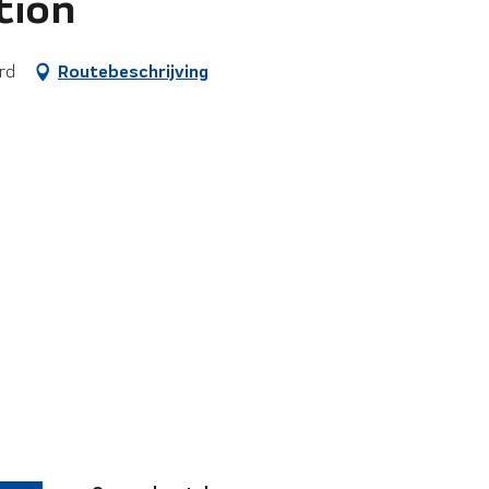
tion
rd
Routebeschrijving