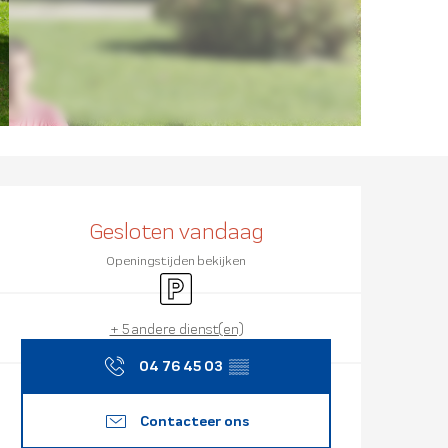
Openingstijd
Gesloten vandaag
Openingstijden bekijken
Parkeerplaats
+ 5 andere dienst(en)
04 76 45 03
▒▒
Contacteer ons