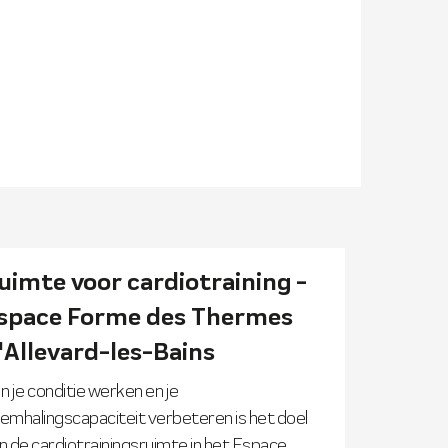
uimte voor cardiotraining -
space Forme des Thermes
'Allevard-les-Bains
n je conditie werken en je
emhalingscapaciteit verbeteren is het doel
n de cardiotrainingsruimte in het Espace