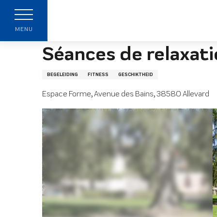
Aller
Startpagina
Séances de relaxation
au
p
contenu
MENU
principal
Séances de relaxat
BEGELEIDING
FITNESS
GESCHIKTHEID
Espace Forme, Avenue des Bains, 38580 Allevard
t