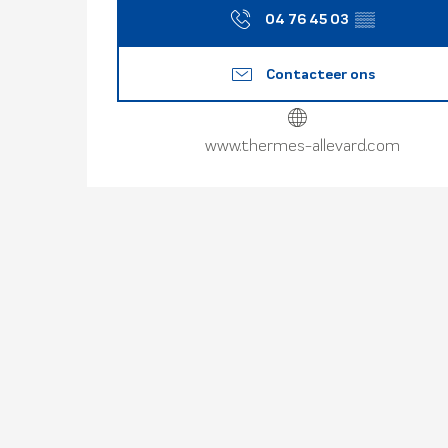
04 76 45 03
▒▒
Contacteer ons
www.thermes-allevard.com