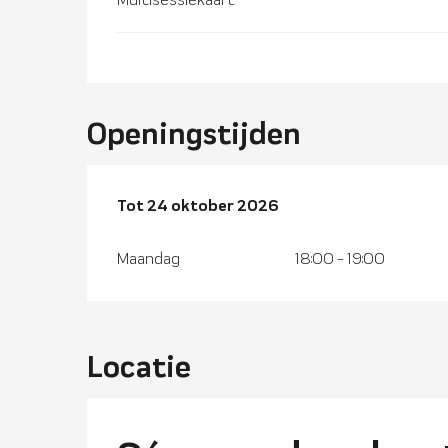
Openingstijden
Vanaf
Tot
24 oktober 2026
30 maart 2026
tot
24 oktober 2026
Maandag
18:00 - 19:00
Locatie