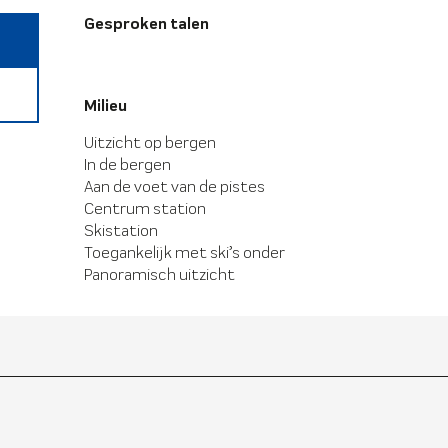
Gesproken talen
Gesproken talen
Milieu
Milieu
Uitzicht op bergen
In de bergen
Aan de voet van de pistes
Centrum station
Skistation
Toegankelijk met ski’s onder
Panoramisch uitzicht