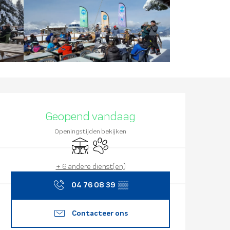
Openingstijd
Geopend vandaag
Openingstijden bekijken
Terras
Dieren toegelaten
+ 6 andere dienst(en)
04 76 08 39
▒▒
Contacteer ons