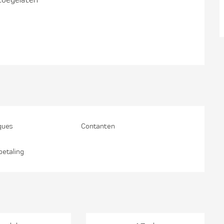
ques
Contanten
betaling