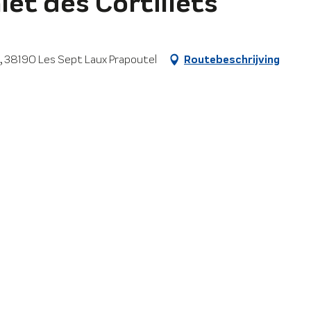
let des Cortillets
l, 38190 Les Sept Laux Prapoutel
Routebeschrijving