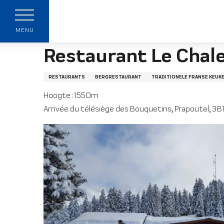
Aller
Startpagina
Restaurant Le Chalet des Cortille
au
p
contenu
MENU
principal
Restaurant Le Chale
RESTAURANTS
BERGRESTAURANT
TRADITIONELE FRANSE KEUK
Hoogte : 1550m
Arrivée du télésiège des Bouquetins, Prapoutel, 3
t