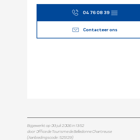
04 76 08 39
▒▒
Contacteer ons
Bijgewerkt op 03 juli 2026 in 13:52
door Office de Tourisme de Belledonne Chartreuse
(Aanbiedingscode :
525129
)