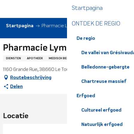
Aller
Startpagina
au
contenu
ONTDEK DE REGIO
principal
Startpagina
Pharmacie Lymer Rosemonde
De regio
Pharmacie Lymer Rosemonde
De vallei van Grésivaud
DIENSTEN
APOTHEEK
MEDISCH BEROEP
Belledonne-gebergte
1160 Grande Rue, 38660 Le Touvet
Routebeschrijving
Chartreuse massief
Delen
Erfgoed
Cultureel erfgoed
Locatie
Natuurlijk erfgoed