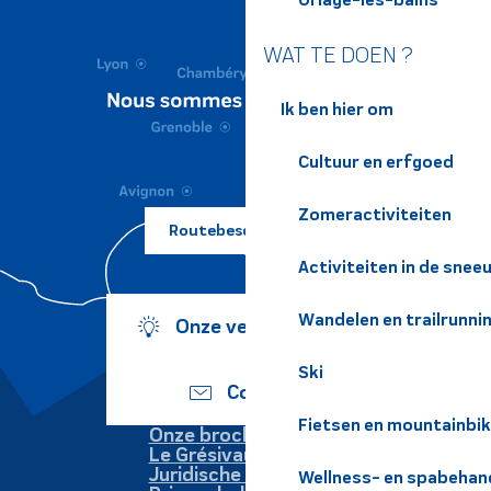
WAT TE DOEN ?
Ik ben hier om
Cultuur en erfgoed
Zomeractiviteiten
Routebeschrijving ?
Activiteiten in de snee
Wandelen en trailrunni
Onze verplichtingen
Ski
Contact
Fietsen en mountainbi
Onze brochures
Le Grésivaudan
Juridische informatie
Wellness- en spabehan