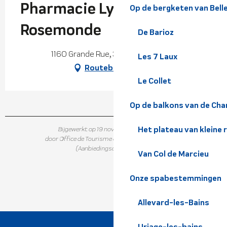
Pharmacie Lymer
Op de bergketen van Bel
Rosemonde
De Barioz
1160 Grande Rue, 38660 Le Touvet
Les 7 Laux
Routebeschrijving
Le Collet
Op de balkons van de Cha
Het plateau van kleine 
Bijgewerkt op 19 november 2025 in 14:26
door Office de Tourisme de Belledonne Chartreuse
(Aanbiedingscode :
410081
)
Van Col de Marcieu
Onze spabestemmingen
Allevard-les-Bains
Uriage-les-bains