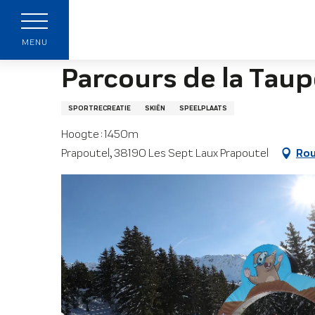
Aller
Startpagina
Parcours de la Taupe
au
p
contenu
MENU
principal
Parcours de la Taup
SPORTRECREATIE
SKIËN
SPEELPLAATS
Hoogte : 1450m
Prapoutel, 38190 Les Sept Laux Prapoutel
Rou
t