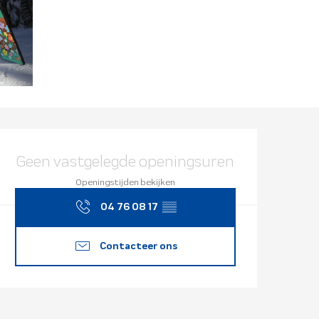
Openingstijd
Geen vastgelegde openingsuren
Openingstijden bekijken
04 76 08 17
▒▒
Contacteer ons