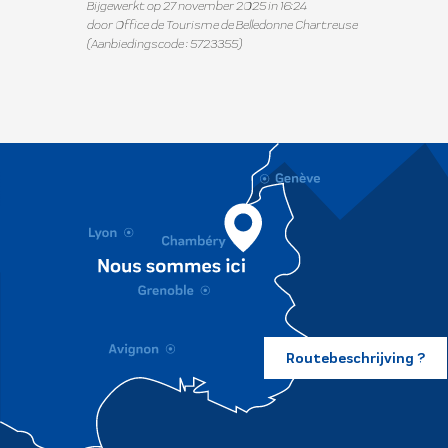
Bijgewerkt op 27 november 2025 in 16:24
door Office de Tourisme de Belledonne Chartreuse
(Aanbiedingscode :
5723355
)
Routebeschrijving ?