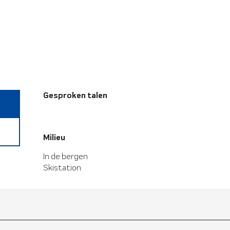
Gesproken talen
Gesproken talen
Milieu
Milieu
In de bergen
Skistation