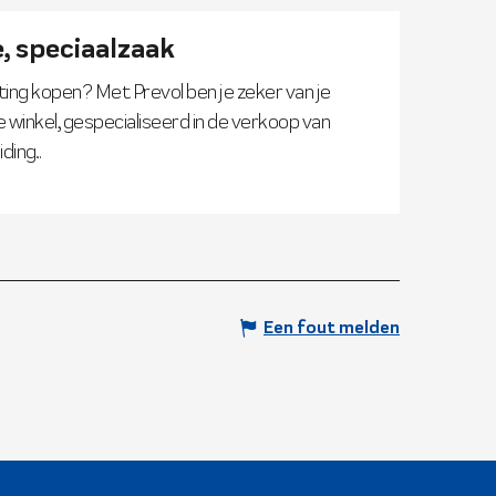
, speciaalzaak
usting kopen? Met Prevol ben je zeker van je
 winkel, gespecialiseerd in de verkoop van
ing...
Een fout melden