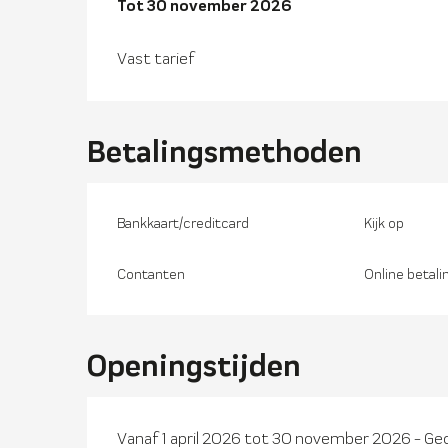
Van
Tot
30 november 2026
1 april 2026
tot
30 november 2026
Vast tarief
Betalingsmethoden
Bankkaart/creditcard
Kijk op
Contanten
Online betali
Openingstijden
Vanaf 1 april 2026 tot 30 november 2026 - Ge