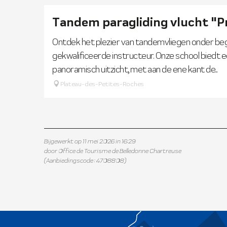
Tandem paragliding vlucht "P
Ontdek het plezier van tandemvliegen onder beg
gekwalificeerde instructeur. Onze school biedt ee
panoramisch uitzicht, met aan de ene kant de...
Plateau-des-Petites-Roches
Bijgewerkt op 11 mei 2026 in 16:29
door Office de Tourisme de Belledonne Chartreuse
(Aanbiedingscode :
4708808
)