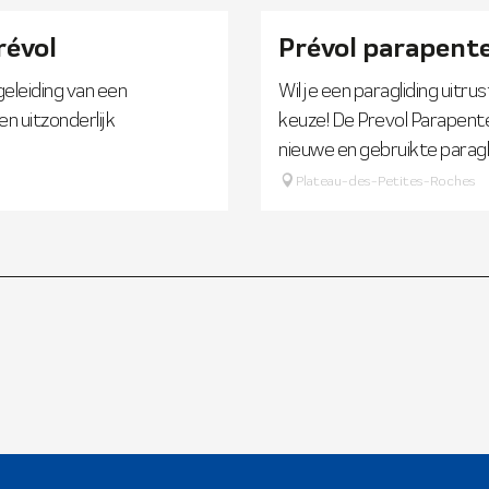
révol
Prévol parapente
eleiding van een
Wil je een paragliding uitr
n uitzonderlijk
keuze! De Prevol Parapente
nieuwe en gebruikte paraglid
Plateau-des-Petites-Roches