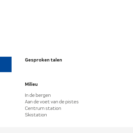
Gesproken talen
Gesproken talen
Milieu
Milieu
In de bergen
Aan de voet van de pistes
Centrum station
Skistation