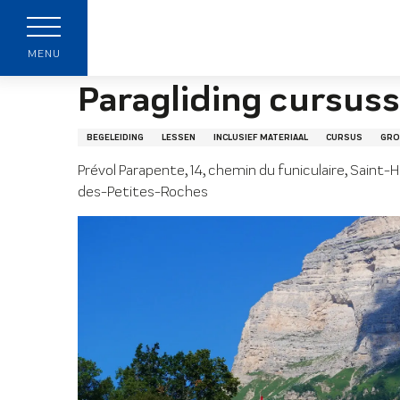
Aller
Startpagina
Paragliding cursussen
au
p
contenu
MENU
principal
Paragliding cursus
BEGELEIDING
LESSEN
INCLUSIEF MATERIAAL
CURSUS
GRO
Prévol Parapente, 14, chemin du funiculaire, Saint-
des-Petites-Roches
t