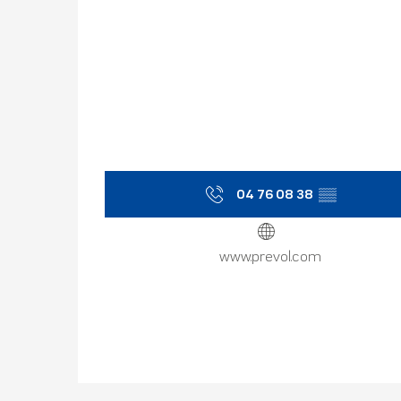
04 76 08 38
▒▒
www.prevol.com