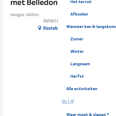
met Belledonne Evasion
Het terroir
Afkoelen
Hoogte : 1450m
38580 Le Collet
Wanneer kan ik langskom
Routebeschrijving
Zomer
Winter
Langzaam
Herfst
Alle activiteiten
BLIJF
Waar moet ik slapen ?