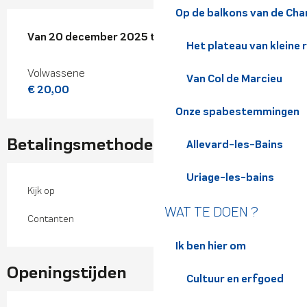
Op de balkons van de Cha
Van
Van
20 december 2025
20 december 2025
tot
tot
5 april 2026
5 april 2026
Het plateau van kleine 
Volwassene
Van Col de Marcieu
€ 20,00
Onze spabestemmingen
Betalingsmethoden
Allevard-les-Bains
Uriage-les-bains
Kijk op
WAT TE DOEN ?
Contanten
Ik ben hier om
Openingstijden
Cultuur en erfgoed