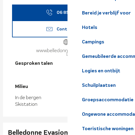
06 85 66 90
▒▒
Bereid je verblijf voor
Hotels
Contacteer ons
Campings
www.belledonne-evasion.com
Gemeubileerde accomm
Gesproken talen
Gesproken talen
Logies en ontbijt
Schuilplaatsen
Milieu
Milieu
In de bergen
Groepsaccommodatie
Skistation
Ongewone accommoda
Toeristische woningen
Belledonne Evasion