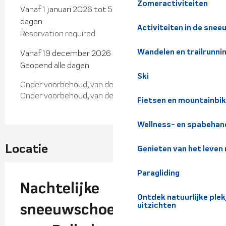
Zomeractiviteiten
Vanaf 1 januari 2026 tot 5 april 2026 - Geopend alle
dagen
Activiteiten in de snee
Reservation required
Wandelen en trailrunni
Vanaf 19 december 2026 tot 28 maart 2027 -
Geopend alle dagen
Ski
Onder voorbehoud, van de weersomstandigheden
Onder voorbehoud, van de sneeuwcondities
Fietsen en mountainbi
Wellness- en spabehan
Locatie
Genieten van het leven
Paragliding
Nachtelijke
Ontdek natuurlijke pl
sneeuwschoenwandelingen
uitzichten