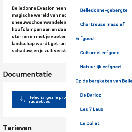
Beschrijving
Belledonne Evasion neemt je mee naar de 
Belledonne-gebergte
magische wereld van nachtelijk 
sneeuwschoenwandelen. Dus doe je 
Chartreuse massief
hoofdlampen aan en daar sta je dan, onder de 
sterren en met je voeten in de sneeuw. Het 
Erfgoed
landschap wordt getransformeerd door licht en 
schaduw, en je zult versteld staan!
Cultureel erfgoed
Natuurlijk erfgoed
Documentatie
Op de bergketen van Bel
De Barioz
Telechargez le programme des radonnées
raquettes
Les 7 Laux
Le Collet
Tarieven