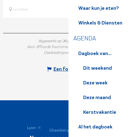
Waar kun je eten?
Le Collet
Winkels & Diensten
AGENDA
Bijgewerkt op 09 juni 2026 in 09:49
door Office de Tourisme de Belledonne Chartreuse
(Aanbiedingscode :
5696854
)
Dagboek van...
Dit weekend
Een fout melden
Deze week
Deze maand
Kerstvakantie
Al het dagboek