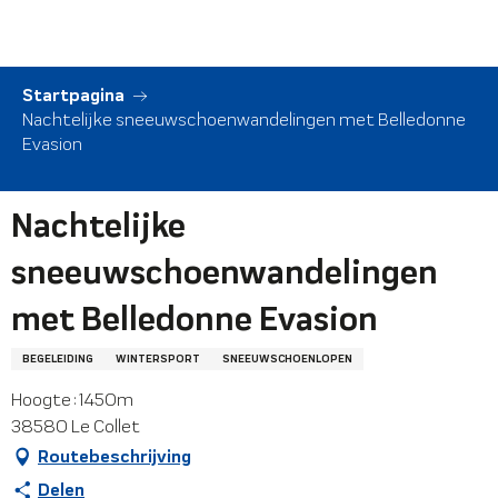
Aller
au
contenu
principal
Startpagina
Nachtelijke sneeuwschoenwandelingen met Belledonne
Evasion
Nachtelijke
sneeuwschoenwandelingen
met Belledonne Evasion
BEGELEIDING
WINTERSPORT
SNEEUWSCHOENLOPEN
Hoogte : 1450m
38580 Le Collet
Routebeschrijving
Delen