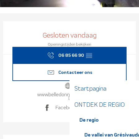
Openingstijden en contact
Gesloten vandaag
Openingstijden bekijken
06 85 66 90
▒▒
Contacteer ons
Startpagina
www.belledonne-evasion.com
ONTDEK DE REGIO
Facebook pagina
De regio
De vallei van Grésivaud