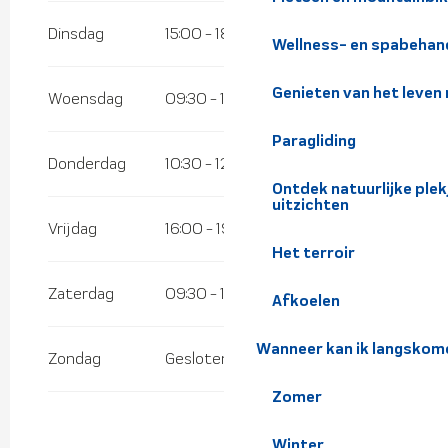
Vanaf
2 november 2026
tot
10 november
2026
Dinsdag
15:00 - 18:00
Wellness- en spabehan
Vanaf
12 november 2026
tot
24
december 2026
Genieten van het leven
Woensdag
09:30 - 12:30
14:00 - 18:00
Vanaf
26 december 2026
tot
31
december 2026
Paragliding
Donderdag
10:30 - 12:30
Ontdek natuurlijke pl
uitzichten
Vrijdag
16:00 - 19:00
Het terroir
Zaterdag
09:30 - 12:30
14:00 - 17:00
Afkoelen
Wanneer kan ik langskom
Zondag
Gesloten
Zomer
Winter