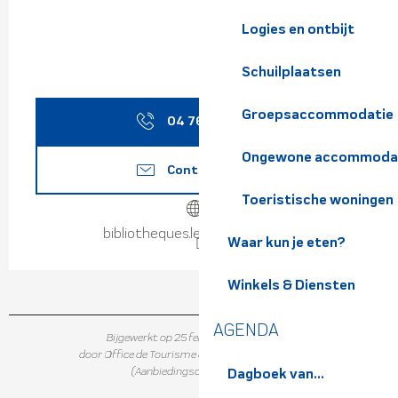
Logies en ontbijt
Schuilplaatsen
Groepsaccommodatie
04 76 97 79
▒▒
Ongewone accommoda
Contacteer ons
Toeristische woningen
bibliotheques.le-gresivaudan.fr
Waar kun je eten?
Winkels & Diensten
AGENDA
Bijgewerkt op 25 februari 2026 in 10:12
door Office de Tourisme de Belledonne Chartreuse
(Aanbiedingscode :
409328
)
Dagboek van...