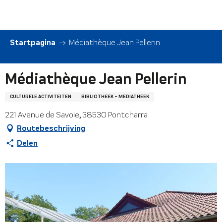
Aller
au
contenu
principal
Startpagina
Médiathèque Jean Pellerin
Médiathèque Jean Pellerin
CULTURELE ACTIVITEITEN
BIBLIOTHEEK - MEDIATHEEK
221 Avenue de Savoie, 38530 Pontcharra
Routebeschrijving
Delen