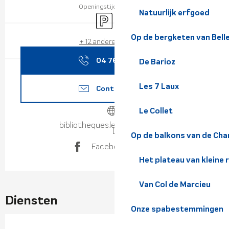
Openingstijden bekijken
Natuurlijk erfgoed
Parkeerplaats
Wifi
Op de bergketen van Bel
+ 12 andere dienst(en)
04 76 97 79
▒▒
De Barioz
Les 7 Laux
Contacteer ons
Le Collet
bibliotheques.le-gresivaudan.fr
Op de balkons van de Cha
Facebook pagina
Het plateau van kleine 
Van Col de Marcieu
Diensten
Onze spabestemmingen