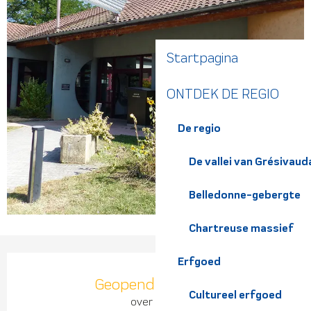
Startpagina
ONTDEK DE REGIO
De regio
De vallei van Grésivaud
Belledonne-gebergte
Chartreuse massief
Openingstijden en contact
Erfgoed
Geopend vandaag
Cultureel erfgoed
over 9 uur