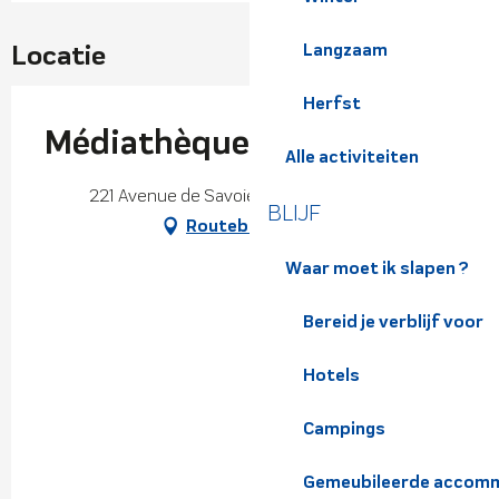
Locatie
Langzaam
Herfst
Médiathèque Jean Pellerin
Alle activiteiten
221 Avenue de Savoie, 38530 Pontcharra
BLIJF
Routebeschrijving
Waar moet ik slapen ?
Bereid je verblijf voor
Hotels
Campings
Gemeubileerde accomm