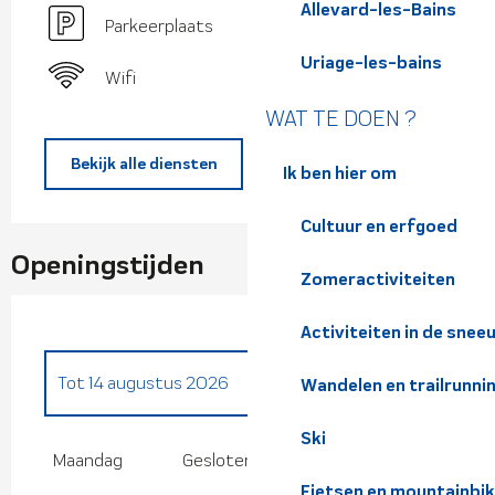
Allevard-les-Bains
Parkeerplaats
Uriage-les-bains
Wifi
WAT TE DOEN ?
Bekijk alle diensten
Ik ben hier om
Cultuur en erfgoed
Openingstijden
Zomeractiviteiten
Activiteiten in de snee
Tot
14 augustus 2026
Wandelen en trailrunni
Vanaf
16 augustus 2026
tot
31 oktober
Ski
2026
Maandag
Gesloten
Fietsen en mountainbi