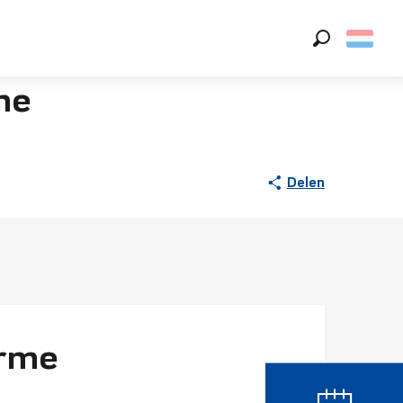
Zoek op
me
Delen
arme