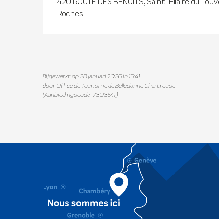
420 ROUTE DES BENOITS, Saint-Hilaire du Tou
Roches
Bijgewerkt op 28 januari 2026 in 16:41
door Office de Tourisme de Belledonne Chartreuse
(Aanbiedingscode :
7303541
)