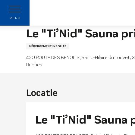
Aller
Startpagina
Le "Ti’Nid" Sauna privé Petit Chal
au
p
contenu
MENU
principal
Le "Ti’Nid" Sauna p
HÉBERGEMENT INSOLITE
420 ROUTE DES BENOITS, Saint-Hilaire du Touvet,
Roches
t
Locatie
Le "Ti’Nid" Sauna 