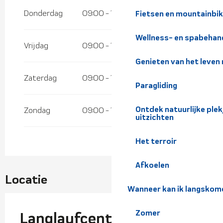
Donderdag
09:00 - 17:00
Fietsen en mountainbi
Wellness- en spabehan
Vrijdag
09:00 - 17:00
Genieten van het leven
Zaterdag
09:00 - 17:00
Paragliding
Ontdek natuurlijke pl
Zondag
09:00 - 17:00
uitzichten
Het terroir
Afkoelen
Locatie
Wanneer kan ik langskom
Zomer
Langlaufcentrum "Beldina