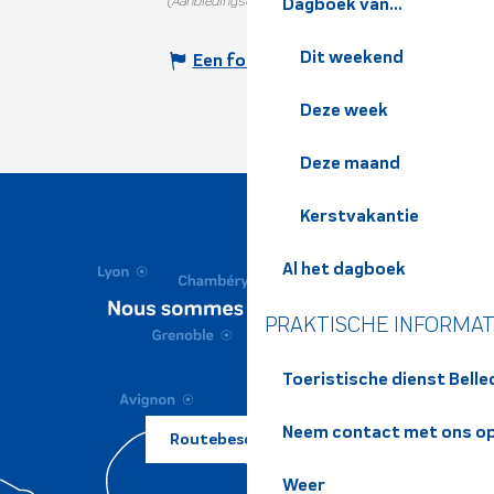
(Aanbiedingscode :
411584
)
Dagboek van...
Dit weekend
Een fout melden
Deze week
Deze maand
Kerstvakantie
Al het dagboek
PRAKTISCHE INFORMAT
Toeristische dienst Bell
Neem contact met ons o
Routebeschrijving ?
Weer