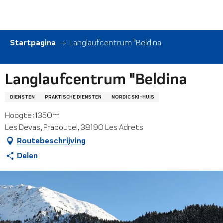
Aller
au
contenu
principal
Startpagina
Langlaufcentrum "Beldina
Langlaufcentrum "Beldina
DIENSTEN
PRAKTISCHE DIENSTEN
NORDIC SKI-HUIS
Hoogte : 1350m
Les Devas, Prapoutel, 38190 Les Adrets
Routebeschrijving
Delen