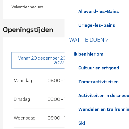
Vakantiecheques
Allevard-les-Bains
Uriage-les-bains
Openingstijden
WAT TE DOEN ?
Ik ben hier om
Vanaf
20 december 2026
tot
22 maart
2027
Cultuur en erfgoed
Vanaf
1 januari 2026
tot
22 maart 2026
Maandag
09:00 - 17:00
Zomeractiviteiten
Vanaf
28 maart 2026
tot
29 maart 2026
Activiteiten in de snee
Dinsdag
09:00 - 17:00
Wandelen en trailrunni
Woensdag
09:00 - 17:00
Ski