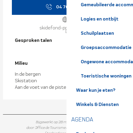
Gemeubileerde accomm
04 76 08 71
▒▒
Logies en ontbijt
skidefond-prapoutel.com
Schuilplaatsen
Gesproken talen
Gesproken talen
Groepsaccommodatie
Ongewone accommoda
Milieu
Milieu
In de bergen
Toeristische woningen
Skistation
Aan de voet van de pistes
Waar kun je eten?
Winkels & Diensten
AGENDA
Bijgewerkt op 28 maart 2026 in 08:26
door Office de Tourisme de Belledonne Chartreuse