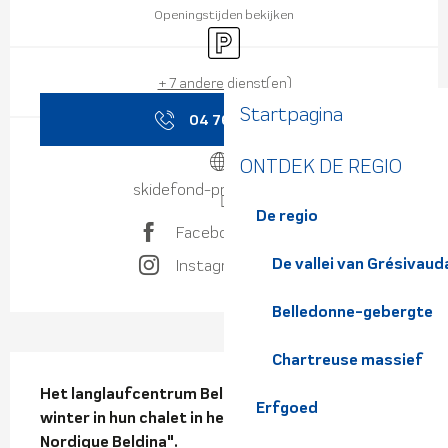
Openingstijden bekijken
Parkeerplaats
+ 7 andere dienst(en)
Startpagina
04 76 08 71
▒▒
ONTDEK DE REGIO
skidefond-prapoutel.com
De regio
Facebook pagina
De vallei van Grésivaud
Instagram pagina
Belledonne-gebergte
Chartreuse massief
Beschrijving
Het langlaufcentrum Beldina verwelkomt je elke 
Erfgoed
winter in hun chalet in het skigebied "Domaine 
Nordique Beldina".