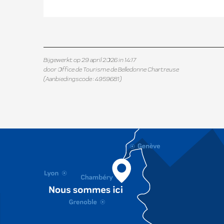
Bijgewerkt op 29 april 2026 in 14:17
door Office de Tourisme de Belledonne Chartreuse
(Aanbiedingscode :
4959681
)