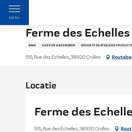
Aller
Startpagina
Ferme des Echelles
au
p
contenu
MENU
principal
Ferme des Echelles
KAAS
VLEES EN VLEESWAREN
GROENTE EN AFGELEIDE PRODUCT
515, Rue des Échelles, 38920 Crolles
Routebes
t
Locatie
Ferme des Echell
515, Rue des Échelles, 38920 Crolles
Rout