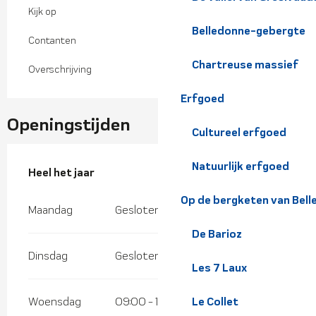
Kijk op
Belledonne-gebergte
Contanten
Chartreuse massief
Overschrijving
Erfgoed
Openingstijden
Cultureel erfgoed
Natuurlijk erfgoed
Heel het jaar
Heel het jaar
Op de bergketen van Bel
Maandag
Gesloten
De Barioz
Dinsdag
Gesloten
Les 7 Laux
Woensdag
09:00 - 18:00
Le Collet