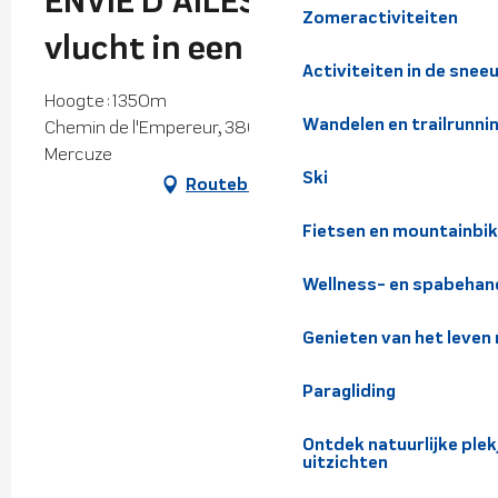
ENVIE D'AILES - Eerste
Zomeractiviteiten
vlucht in een Gyrocopter
Activiteiten in de snee
Hoogte : 1350m
Wandelen en trailrunni
Chemin de l'Empereur, 38660 Saint-Vincent-de-
Mercuze
Ski
Routebeschrijving
Fietsen en mountainbi
Wellness- en spabehan
Genieten van het leven
Paragliding
Ontdek natuurlijke pl
uitzichten