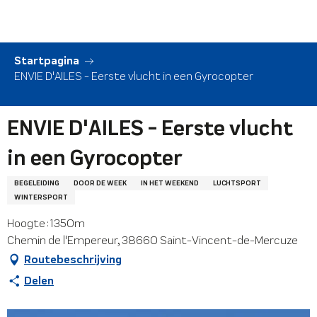
Aller
au
contenu
principal
Startpagina
ENVIE D'AILES - Eerste vlucht in een Gyrocopter
ENVIE D'AILES - Eerste vlucht
in een Gyrocopter
BEGELEIDING
DOOR DE WEEK
IN HET WEEKEND
LUCHTSPORT
WINTERSPORT
Hoogte : 1350m
Chemin de l'Empereur, 38660 Saint-Vincent-de-Mercuze
Routebeschrijving
Delen