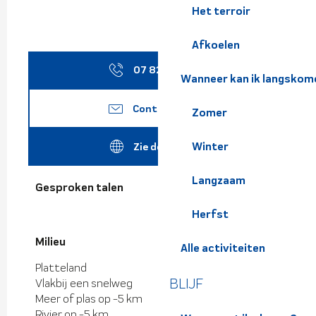
Het terroir
Afkoelen
07 82 86 14
▒▒
Wanneer kan ik langskom
Contacteer ons
Zomer
Winter
Zie de websites
Langzaam
Gesproken talen
Gesproken talen
Herfst
Milieu
Milieu
Alle activiteiten
Platteland
BLIJF
Vlakbij een snelweg
Meer of plas op -5 km
Rivier op -5 km