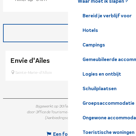
Waar moet ik slapen ?
Bereid je verblijf voor
Hotels
Campings
Envie d'Ailes
Gemeubileerde accomm
Sainte-Marie-d'Alloix
Logies en ontbijt
Schuilplaatsen
Groepsaccommodatie
Bijgewerkt op 03 februari 2026 in 17:09
door Office de Tourisme de Belledonne Chartreuse
Ongewone accommoda
(Aanbiedingscode :
824532
)
Toeristische woningen
Een fout melden