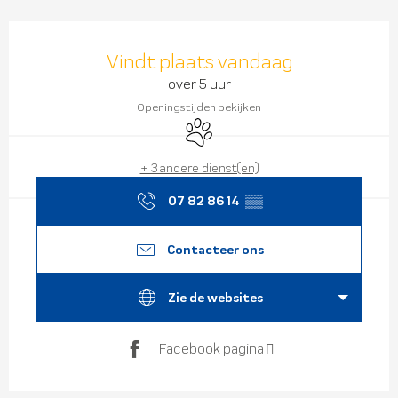
Openingstijden en contact
Vindt plaats vandaag
over 5 uur
Openingstijden bekijken
Dieren toegelaten
+ 3 andere dienst(en)
07 82 86 14
▒▒
Contacteer ons
Zie de websites
Facebook pagina