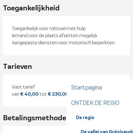
Toegankelijkheid
Toegankelijk voor rolstoel met hulp
Iemand voor de plaats afzetten mogelijk
Aangepaste diensten voor motorisch beperkten
Tarieven
Tarieven 2026
Startpagina
Vast tarief
van
€ 40,00
tot
€ 230,00
ONTDEK DE REGIO
Betalingsmethoden
De regio
De vallei van Grésivaud