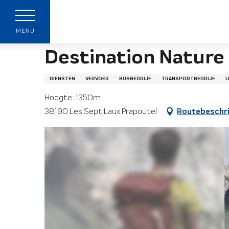
Aller
Startpagina
Destination Nature - Prapoutel
au
p
contenu
MENU
principal
Destination Nature
DIENSTEN
VERVOER
BUSBEDRIJF
TRANSPORTBEDRIJF
L
Hoogte : 1350m
38190 Les Sept Laux Prapoutel
Routebeschri
t