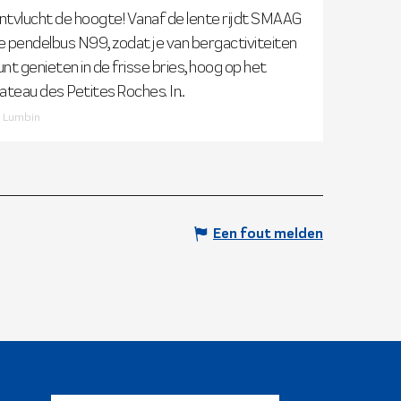
ntvlucht de hoogte! Vanaf de lente rijdt SMAAG
e pendelbus N99, zodat je van bergactiviteiten
unt genieten in de frisse bries, hoog op het
lateau des Petites Roches. In...
Lumbin
Een fout melden