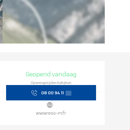
Openingstijd
Geopend vandaag
Openingstijden bekijken
08 00 94 11
▒▒
www.reso-m.fr