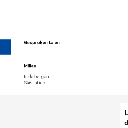
Gesproken talen
Gesproken talen
Milieu
Milieu
In de bergen
Skistation
L
d