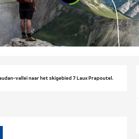
ng
udan-vallei naar het skigebied 7 Laux Prapoutel.