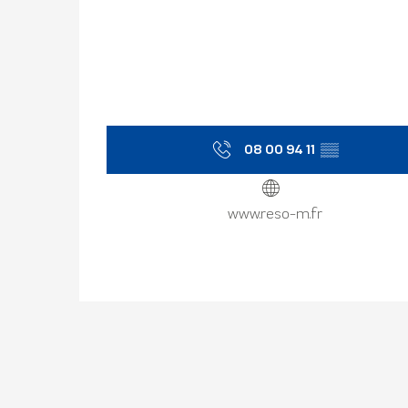
08 00 94 11
▒▒
www.reso-m.fr