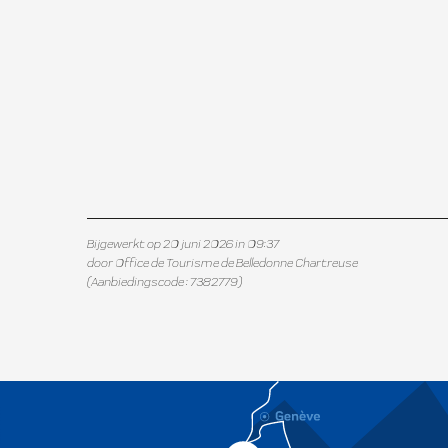
Bijgewerkt op 20 juni 2026 in 09:37
door Office de Tourisme de Belledonne Chartreuse
(Aanbiedingscode :
7382779
)