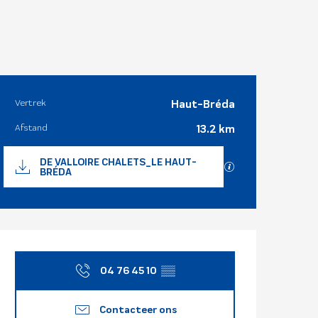
Vertrek
Haut-Bréda
Praktische i
Afstand
13.2 km
Documentatie
DE VALLOIRE CHALETS_LE HAUT-
Met GPX / KML-be
BRÉDA
Openingstijd
04 76 45 10
▒▒
Contacteer ons