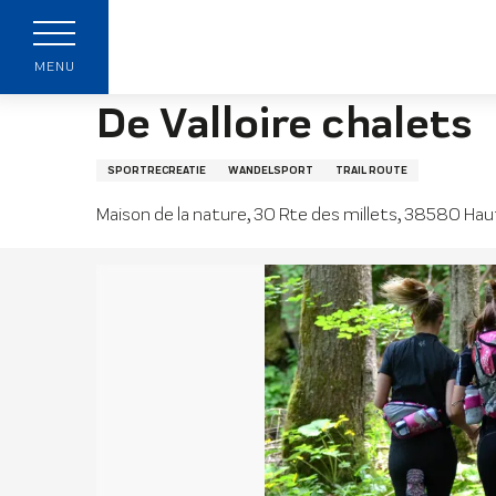
Aller
Startpagina
De Valloire chalets
au
p
contenu
MENU
principal
De Valloire chalets
SPORTRECREATIE
WANDELSPORT
TRAIL ROUTE
Maison de la nature, 30 Rte des millets, 38580 Ha
t