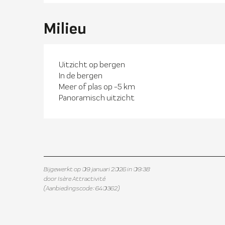
Milieu
Uitzicht op bergen
In de bergen
Meer of plas op -5 km
Panoramisch uitzicht
Bijgewerkt op 09 januari 2026 in 09:38
door Isère Attractivité
(Aanbiedingscode :
640362
)