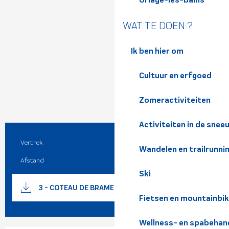
WAT TE DOEN ?
Ik ben hier om
Cultuur en erfgoed
Zomeractiviteiten
Activiteiten in de snee
Vertrek
Allevard
Praktische informatie
Wandelen en trailrunni
Afstand
10.4 km
Ski
Documentatie
Met GP
3 - COTEAU DE BRAME FARINE
Fietsen en mountainbi
Wellness- en spabehan