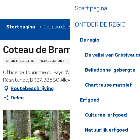
Aller
Startpagina
au
contenu
ONTDEK DE REGIO
principal
Startpagina
Coteau de Brame farine
De regio
Coteau de Brame farine
De vallei van Grésivaud
SPORTRECREATIE
WANDELSPORT
TRAIL ROUTE
Belledonne-gebergte
Office de Tourisme du Pays d'Allevard - Place de la
Résistance, B.P. 27, 38580 Allevard
Chartreuse massief
Routebeschrijving
Delen
Erfgoed
Cultureel erfgoed
Natuurlijk erfgoed