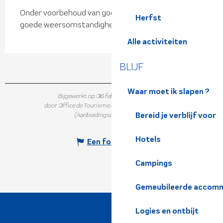
Onder voorbehoud van goede sneeuwcondities en
Herfst
goede weersomstandigheden.
Alle activiteiten
BLIJF
Waar moet ik slapen ?
Bijgewerkt op 06 februari 2024 in 18:09
door Office de Tourisme de Belledonne Chartreuse
Bereid je verblijf voor
(Aanbiedingscode :
640316
)
Hotels
Een fout melden
Campings
Gemeubileerde accomm
Logies en ontbijt