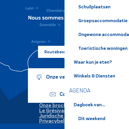
Schuilplaatsen
Groepsaccommodatie
Ongewone accommoda
Toeristische woningen
Routebeschrijving ?
Waar kun je eten?
Winkels & Diensten
Onze verplichtingen
AGENDA
Contact
Dagboek van...
Onze brochures
Le Grésivaudan
Juridische informatie
Dit weekend
Privacybeleid