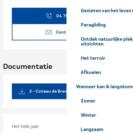
Openingstijden en contact
Genieten van het leven
04 76 45 10
▒▒
Paragliding
Contacteer ons
Ontdek natuurlijke pl
uitzichten
Het terroir
Documentatie
Afkoelen
Wanneer kan ik langskom
3 - Coteau de Brame farine
Zomer
Winter
Het hele jaar.
Langzaam