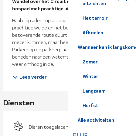
Wandel over het Circuit des Fougères, een 
uitzichten
bospad met prachtige uitzichten over de vallei!
Het terroir
Haal diep adem op dit pad door varens, een 
prachtige weide en het bos van Prémol! Deze 
Afkoelen
betoverende route duurt 4 uur over 8 km en 250 
meter klimmen, maar heeft een risico-index van 4. 
Wanneer kan ik langskom
Parkeer op de parkeerplaats van Vernon, loop naar 
beneden naar een waterreservoir en vervolgens 
Zomer
weer omhoog in de...
Winter
Lees verder
Langzaam
Diensten
Herfst
Alle activiteiten
Dieren toegelaten
BLIJF