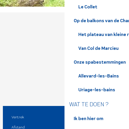
Le Collet
Op de balkons van de Cha
Het plateau van kleine 
Van Col de Marcieu
Onze spabestemmingen
Allevard-les-Bains
Uriage-les-bains
WAT TE DOEN ?
Vertrek
Saint-Martin-d'Uriage
Praktische informatie
Ik ben hier om
Afstand
8.0 km