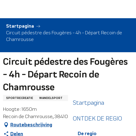
Aller
au
contenu
principal
Startpagina
Circuit pédestre des Fougères - 4h - Départ Recoin de
Chamrousse
Circuit pédestre des Fougères
- 4h - Départ Recoin de
Chamrousse
SPORTRECREATIE
WANDELSPORT
WANDELPADEN
Startpagina
Hoogte : 1650m
Recoin de Chamrousse, 38410 Saint-Martin-d'Uriage
ONTDEK DE REGIO
Routebeschrijving
De regio
Delen