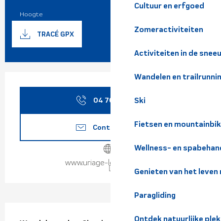
Cultuur en erfgoed
Hoogte
1650 m
Documentatie
Zomeractiviteiten
Met GP
TRACÉ GPX
Activiteiten in de snee
Wandelen en trailrunni
Openingstijden en contact
04 76 89 10
▒▒
Ski
Fietsen en mountainbi
Contacteer ons
Wellness- en spabehan
www.uriage-les-bains.com
Genieten van het leven
Paragliding
Beschrijving
Ontdek natuurlijke pl