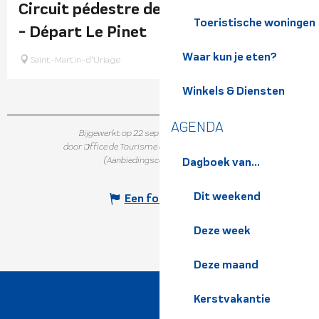
Circuit pédestre de Montrond - 2h30
Toeristische woningen
- Départ Le Pinet
Waar kun je eten?
Saint-Martin-d'Uriage
Winkels & Diensten
AGENDA
Bijgewerkt op 22 september 2025 in 16:53
door Office de Tourisme de Belledonne Chartreuse
(Aanbiedingscode :
5623956
)
Dagboek van...
Dit weekend
Een fout melden
Deze week
Deze maand
Kerstvakantie