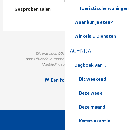
Toeristische woningen
Gesproken talen
Gesproken talen
Waar kun je eten?
Winkels & Diensten
AGENDA
Bijgewerkt op 05 maart 2024 in 15:19
door Office de Tourisme de Belledonne Chartreuse
(Aanbiedingscode :
6044749
)
Dagboek van...
Dit weekend
Een fout melden
Deze week
Deze maand
Kerstvakantie