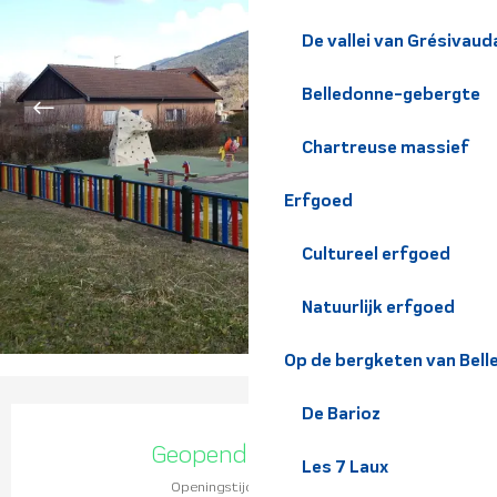
De vallei van Grésivaud
Belledonne-gebergte
Chartreuse massief
Erfgoed
Cultureel erfgoed
Natuurlijk erfgoed
Op de bergketen van Bel
De Barioz
Openingstijden en contact
Geopend vandaag
Les 7 Laux
Openingstijden bekijken