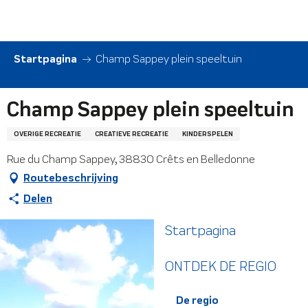
Aller
au
contenu
principal
Startpagina
Champ Sappey plein speeltuin
Champ Sappey plein speeltuin
OVERIGE RECREATIE
CREATIEVE RECREATIE
KINDERSPELEN
Rue du Champ Sappey, 38830 Crêts en Belledonne
Routebeschrijving
Delen
Startpagina
ONTDEK DE REGIO
De regio