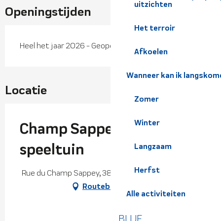
uitzichten
Openingstijden
Het terroir
Heel het jaar 2026 - Geopend alle dagen
Afkoelen
Wanneer kan ik langskom
Locatie
Zomer
Winter
Champ Sappey plein
speeltuin
Langzaam
Herfst
Rue du Champ Sappey, 38830 Crêts en Belledonne
Routebeschrijving
Alle activiteiten
BLIJF