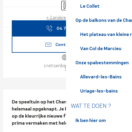
Parkeerplaats
Le Collet
+ 2 andere dienst(en)
Op de balkons van de Cha
04 76 45 11
▒▒
Het plateau van kleine 
Contacteer ons
Van Col de Marcieu
Onze spabestemmingen
cretsenbelledonne.fr
Allevard-les-Bains
Uriage-les-bains
Beschrijving
De speeltuin op het Champ Sappey plein is 
WAT TE DOEN ?
helemaal opgeknapt. Je kinderen zullen dol zijn 
op de kleurrijke nieuwe faciliteiten en zullen zich 
Ik ben hier om
prima vermaken met helemaal niets doen.