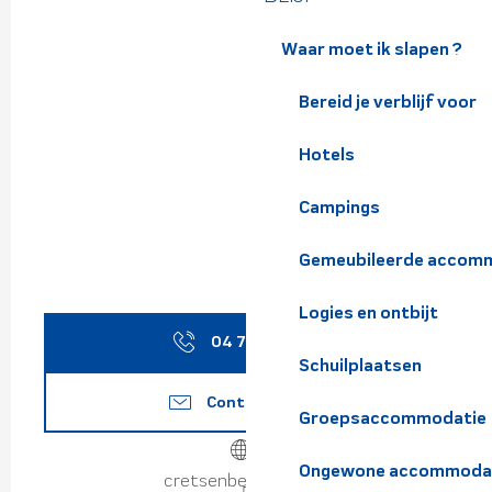
Waar moet ik slapen ?
Bereid je verblijf voor
Hotels
Campings
Gemeubileerde accomm
Logies en ontbijt
04 76 45 11
▒▒
Schuilplaatsen
Contacteer ons
Groepsaccommodatie
Ongewone accommoda
cretsenbelledonne.fr