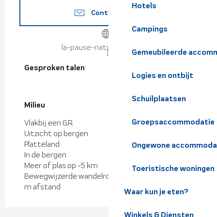
Hotels
Contacteer ons
Campings
la-pause-nature.eatbu.com
Gemeubileerde accomm
Gesproken talen
Gesproken talen
Logies en ontbijt
Schuilplaatsen
Milieu
Milieu
Groepsaccommodatie
Vlakbij een G.R.
Uitzicht op bergen
Platteland
Ongewone accommoda
In de bergen
Meer of plas op -5 km
Toeristische woningen
Bewegwijzerde wandelroute op minder dan 500
m afstand
Waar kun je eten?
Winkels & Diensten