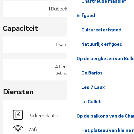
Chartreuse massief
1 Dubbelbed(den)
Erfgoed
Capaciteit
Cultureel erfgoed
Natuurlijk erfgoed
1 Kamer(s)
Op de bergketen van Bel
4 Personen
De Barioz
2
Gebied : 35 m
Les 7 Laux
Diensten
Le Collet
Parkeerplaats
Op de balkons van de Cha
Wifi
Het plateau van kleine 