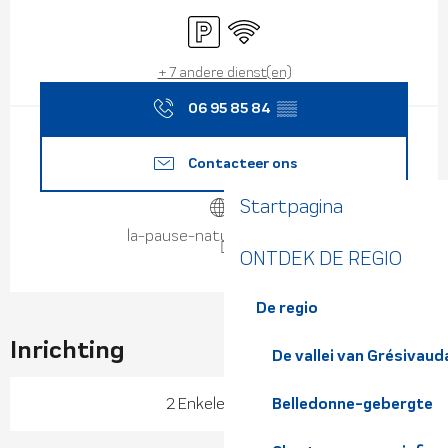
Openingstijden en contact
Parkeerplaats
Wifi
+ 7 andere dienst(en)
06 95 85 84
▒▒
Contacteer ons
Startpagina
la-pause-nature.eatbu.com
ONTDEK DE REGIO
De regio
Inrichting
De vallei van Grésivaud
2 Enkele bedden
Belledonne-gebergte