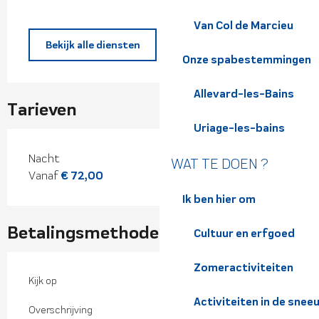
Van Col de Marcieu
Bekijk alle diensten
Onze spabestemmingen
Allevard-les-Bains
Tarieven
Uriage-les-bains
Tarieven 2026
Nacht
WAT TE DOEN ?
Vanaf
€ 72,00
Ik ben hier om
Betalingsmethoden
Cultuur en erfgoed
Zomeractiviteiten
Kijk op
Activiteiten in de snee
Overschrijving