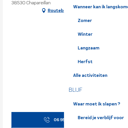
38530 Chapareillan
Wanneer kan ik langskom
Routebeschrijving
Zomer
Winter
Langzaam
Herfst
Alle activiteiten
BLIJF
Waar moet ik slapen ?
Bereid je verblijf voor
06 95 85 84
▒▒