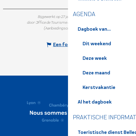
AGENDA
Bijgewerkt op 27 januari 2026 in 14:41
door Office de Tourisme de Belledonne Chartreuse
(Aanbiedingscode :
5820223
)
Dagboek van...
Dit weekend
Een fout melden
Deze week
Deze maand
Kerstvakantie
Al het dagboek
PRAKTISCHE INFORMAT
Toeristische dienst Bell