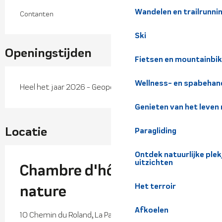
Wandelen en trailrunni
Contanten
Ski
Openingstijden
Fietsen en mountainbi
Wellness- en spabehan
Heel het jaar 2026 - Geopend alle dagen
Genieten van het leven
Locatie
Paragliding
Ontdek natuurlijke pl
uitzichten
Chambre d'hôtes La pause
Het terroir
nature
Afkoelen
10 Chemin du Roland, La Pause Nature, Les Atrus,