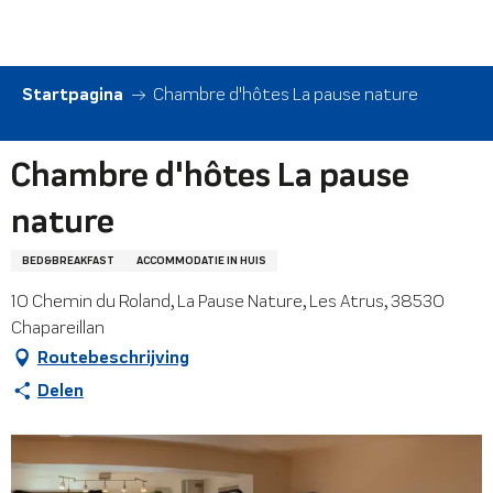
Aller
au
contenu
principal
Startpagina
Chambre d'hôtes La pause nature
Chambre d'hôtes La pause
nature
BED&BREAKFAST
ACCOMMODATIE IN HUIS
10 Chemin du Roland, La Pause Nature, Les Atrus, 38530
Chapareillan
Routebeschrijving
Delen