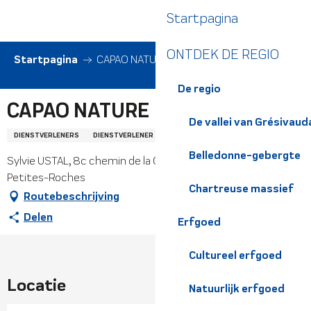
Aller
Startpagina
au
contenu
ONTDEK DE REGIO
principal
Startpagina
CAPAO NATURE
De regio
CAPAO NATURE
De vallei van Grésivaud
DIENSTVERLENERS
DIENSTVERLENER
ACTIVITEITENORGANISOREN
Belledonne-gebergte
Sylvie USTAL, 8c chemin de la Cour, 38660 Plateau-des-
Petites-Roches
Chartreuse massief
Routebeschrijving
Delen
Erfgoed
Cultureel erfgoed
Locatie
Natuurlijk erfgoed