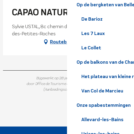
Op de bergketen van Bel
CAPAO NATURE
De Barioz
Sylvie USTAL, 8c chemin de la Cour, 38660 Plateau-
Les 7 Laux
des-Petites-Roches
Routebeschrijving
Le Collet
Op de balkons van de Cha
Het plateau van kleine 
Bijgewerkt op 28 januari 2026 in 16:30
door Office de Tourisme de Belledonne Chartreuse
(Aanbiedingscode :
6328642
)
Van Col de Marcieu
Onze spabestemmingen
Allevard-les-Bains
Uriage-les-bains