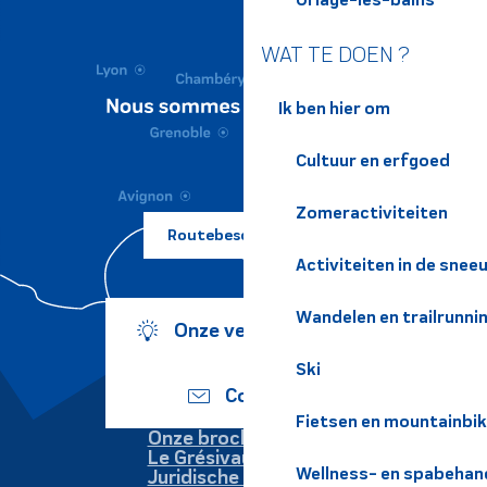
WAT TE DOEN ?
Ik ben hier om
Cultuur en erfgoed
Zomeractiviteiten
Routebeschrijving ?
Activiteiten in de snee
Wandelen en trailrunni
Onze verplichtingen
Ski
Contact
Fietsen en mountainbi
Onze brochures
Le Grésivaudan
Wellness- en spabehan
Juridische informatie