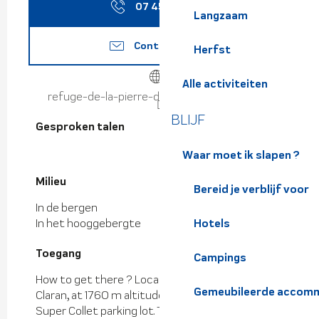
07 45 26 19
▒▒
Langzaam
Contacteer ons
Herfst
Alle activiteiten
refuge-de-la-pierre-du-carre.jimdosite.com
BLIJF
Gesproken talen
Gesproken talen
Waar moet ik slapen ?
Milieu
Milieu
Bereid je verblijf voor
In de bergen
Hotels
In het hooggebergte
Toegang
Toegang
Campings
How to get there ? Located below the Col du
Gemeubileerde accomm
Claran, at 1760 m altitude, the trail begins at the
Super Collet parking lot. Take the path that goes