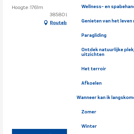
Wellness- en spabehan
Hoogte : 1761m
38580 Le Collet
Genieten van het leven
Routebeschrijving
Paragliding
Ontdek natuurlijke pl
uitzichten
Het terroir
Afkoelen
Wanneer kan ik langskom
Zomer
Winter