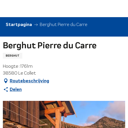
Aller
au
contenu
principal
Startpagina
Berghut Pierre du Carre
Berghut Pierre du Carre
BERGHUT
Hoogte : 1761m
38580 Le Collet
Routebeschrijving
Delen