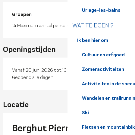
Uriage-les-bains
Groepen
Groepen
WAT TE DOEN ?
14 Maximum aantal personen
Ik ben hier om
Openingstijden
Cultuur en erfgoed
Zomeractiviteiten
Vanaf 20 juni 2026 tot 13 september 2026 -
Geopend alle dagen
Activiteiten in de snee
Wandelen en trailrunni
Locatie
Ski
Berghut Pierre du Carre
Fietsen en mountainbi