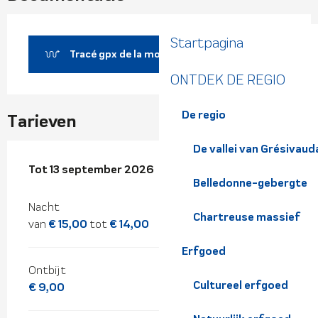
Startpagina
Tracé gpx de la montée au refuge
ONTDEK DE REGIO
De regio
Tarieven
De vallei van Grésivaud
Van
Tot
13 september 2026
20 juni 2026
tot
13 september 2026
Belledonne-gebergte
Nacht
Chartreuse massief
van
€ 15,00
tot
€ 14,00
Erfgoed
Ontbijt
Cultureel erfgoed
€ 9,00