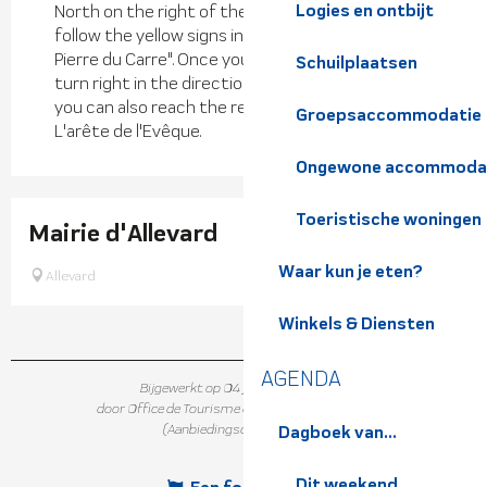
Logies en ontbijt
North on the right of the Claran chairlift, then
follow the yellow signs indicatin "Refuge de La
Pierre du Carre". Once you reach an intersection,
Schuilplaatsen
turn right in the direction of the mountain hut.
you can also reach the refuge taking the path of
Groepsaccommodatie
L'arête de l'Evêque.
Ongewone accommoda
Toeristische woningen
Mairie d'Allevard
Waar kun je eten?
Allevard
Winkels & Diensten
AGENDA
Bijgewerkt op 04 juni 2026 in 16:08
door Office de Tourisme de Belledonne Chartreuse
(Aanbiedingscode :
187220
)
Dagboek van...
Dit weekend