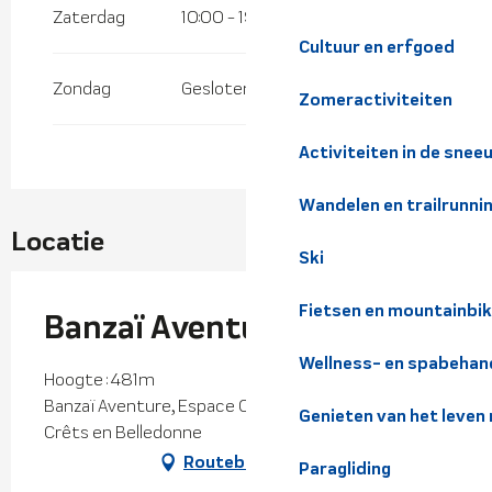
Zaterdag
10:00 - 19:00
Cultuur en erfgoed
Zondag
Gesloten
Zomeractiviteiten
Activiteiten in de snee
Wandelen en trailrunni
Locatie
Ski
Fietsen en mountainbi
Banzaï Aventure
Wellness- en spabehan
Hoogte : 481m
Banzaï Aventure, Espace Chantelouise, 38830
Genieten van het leven
Crêts en Belledonne
Routebeschrijving
Paragliding