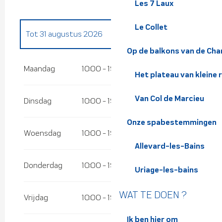
Les 7 Laux
Le Collet
Tot
31 augustus 2026
Op de balkons van de Cha
Vanaf
1 april 2026
tot
30 juni 2026
Maandag
10:00 - 19:00
Het plateau van kleine 
Vanaf
1 september 2026
tot
31 oktober
2026
Van Col de Marcieu
Dinsdag
10:00 - 19:00
Vanaf
1 november 2026
tot
1 april 2027
Onze spabestemmingen
Woensdag
10:00 - 19:00
Allevard-les-Bains
Donderdag
10:00 - 19:00
Uriage-les-bains
WAT TE DOEN ?
Vrijdag
10:00 - 19:00
Ik ben hier om