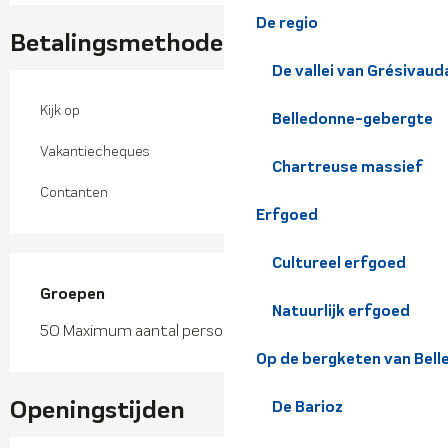
De regio
Betalingsmethoden
De vallei van Grésivaud
Kijk op
Belledonne-gebergte
Vakantiecheques
Chartreuse massief
Contanten
Erfgoed
Cultureel erfgoed
Groepen
Groepen
Natuurlijk erfgoed
50 Maximum aantal personen
Op de bergketen van Bel
Openingstijden
De Barioz