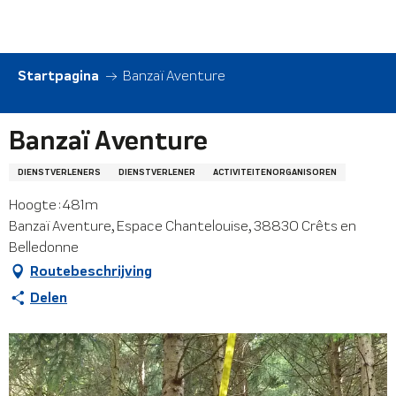
Aller
au
contenu
principal
Startpagina
Banzaï Aventure
Banzaï Aventure
DIENSTVERLENERS
DIENSTVERLENER
ACTIVITEITENORGANISOREN
Hoogte : 481m
Banzaï Aventure, Espace Chantelouise, 38830 Crêts en
Belledonne
Routebeschrijving
Delen