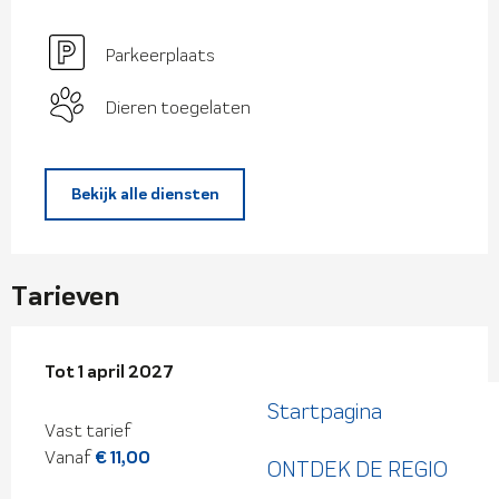
Parkeerplaats
Dieren toegelaten
Bekijk alle diensten
Tarieven
Van
Tot
1 april 2027
1 april 2026
tot
1 april 2027
Startpagina
Vast tarief
Vanaf
€ 11,00
ONTDEK DE REGIO