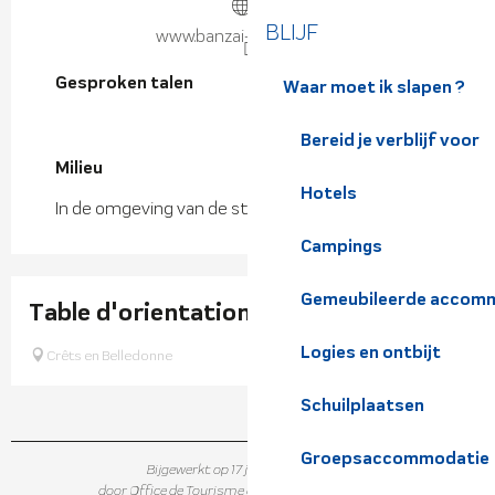
BLIJF
www.banzai-aventure.fr
Gesproken talen
Gesproken talen
Waar moet ik slapen ?
Bereid je verblijf voor
Milieu
Milieu
Hotels
In de omgeving van de stad
Campings
Gemeubileerde accomm
Table d'orientation du Flumet
Logies en ontbijt
Crêts en Belledonne
Schuilplaatsen
Groepsaccommodatie
Bijgewerkt op 17 juni 2026 in 10:43
door Office de Tourisme de Belledonne Chartreuse