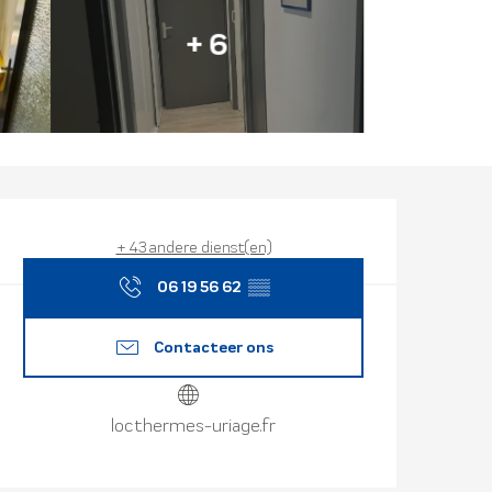
+ 6
Openingstijd
Wasmachine
Vaatwassers
Lift
Parkeerplaats
Dieren toegelaten
Wifi
+ 43 andere dienst(en)
06 19 56 62
▒▒
Contacteer ons
locthermes-uriage.fr