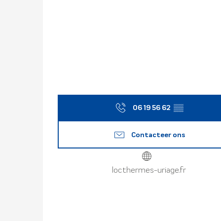
06 19 56 62
▒▒
Contacteer ons
locthermes-uriage.fr