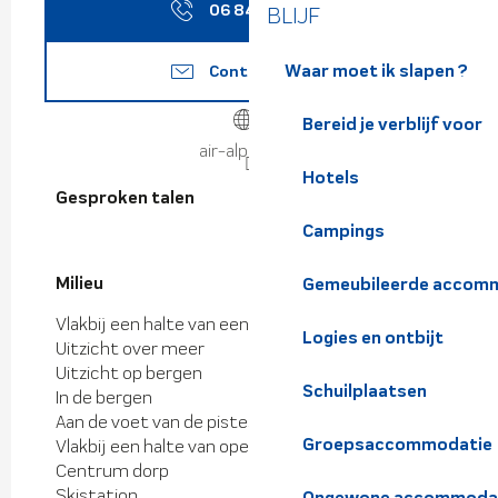
06 84 55 23
▒▒
BLIJF
Waar moet ik slapen ?
Contacteer ons
Bereid je verblijf voor
air-alpin.com
Hotels
Gesproken talen
Gesproken talen
Campings
Milieu
Milieu
Gemeubileerde accomm
Vlakbij een halte van een pendelbus
Logies en ontbijt
Uitzicht over meer
Uitzicht op bergen
Schuilplaatsen
In de bergen
Aan de voet van de pistes
Groepsaccommodatie
Vlakbij een halte van openbaar vervoer
Centrum dorp
Skistation
Ongewone accommoda