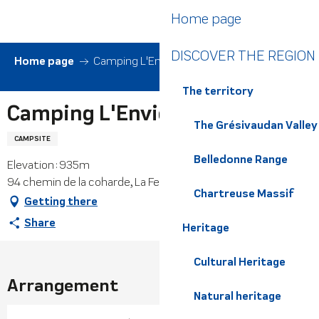
Aller
Home page
au
contenu
DISCOVER THE REGION
principal
Home page
Camping L'Envie d'Ailleurs
The territory
Camping L'Envie d'Ailleurs
The Grésivaudan Valley
CAMPSITE
Belledonne Range
Elevation : 935m
94 chemin de la coharde, La Ferrière, 38580 Haut-Bréda
Chartreuse Massif
Getting there
Share
Heritage
Cultural Heritage
Arrangement
Natural heritage