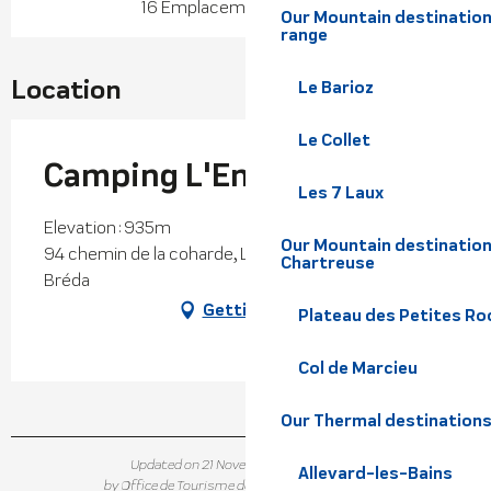
16 Emplacement classified
Our Mountain destination
range
Location
Le Barioz
Le Collet
Camping L'Envie d'Ailleurs
Les 7 Laux
Elevation : 935m
Our Mountain destination
94 chemin de la coharde, La Ferrière, 38580 Haut-
Chartreuse
Bréda
Getting there
Plateau des Petites Roc
Col de Marcieu
Our Thermal destination
Updated on 21 November 2024 at 12:32
Allevard-les-Bains
by Office de Tourisme de Belledonne Chartreuse